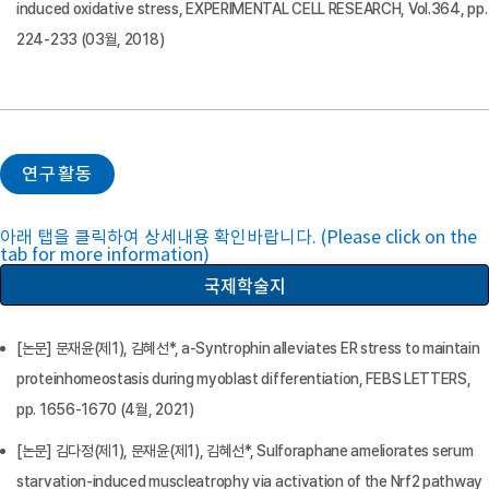
induced oxidative stress, EXPERIMENTAL CELL RESEARCH, Vol.364, pp.
224-233 (03월, 2018)
연구활동
아래 탭을 클릭하여 상세내용 확인바랍니다. (Please click on the
tab for more information)
국제학술지
[논문] 문재윤(제1), 김혜선*, a-Syntrophin alleviates ER stress to maintain
proteinhomeostasis during myoblast differentiation, FEBS LETTERS,
pp. 1656-1670 (4월, 2021)
[논문] 김다정(제1), 문재윤(제1), 김혜선*, Sulforaphane ameliorates serum
starvation‐induced muscleatrophy via activation of the Nrf2 pathway