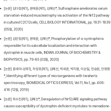
[논문] 김다정(제1), 문재윤(제1), 김혜선*, Sulforaphane ameliorates serum
starvation‐induced muscleatrophy via activation of the Nrf2 pathway
in cultured C2C12cells, CELL BIOLOGY INTERNATIONAL, pp. 1831-1839
(05월, 2020)
[논문] 김민정(제1), 문재윤, 김혜선*, Phosphorylation of α-syntrophin is
responsible for its subcellular localization and interaction with
dystrophin in muscle cells, INDIAN JOURNAL OF BIOCHEMISTRY &
BIOPHYSICS, pp. 79-85 (02월, 2020)
[논문] 윤새아나(제1), 차성호(제1), 김혜선, 박세준, 박지용, 이순일, 전승원, 안영환
*, Identifying different types of microorganisms with terahertz
spectroscopy, BIOMEDICAL OPTICS EXPRESS, Vol.11, No.1, pp. 406-
416 (12월, 2019)
[논문] 최수진(제1), 김혜선*, Deregulation of Nrf2/ARE signaling pathway
causes susceptibility of dystrophin-deficient myotubes to menadione-