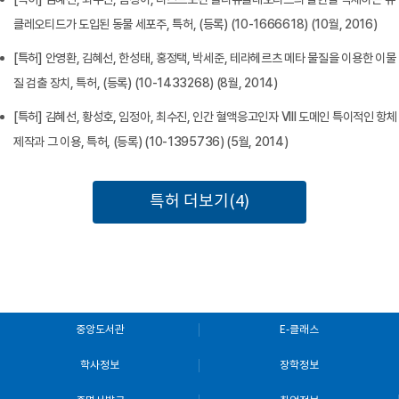
클레오티드가 도입된 동물 세포주, 특허, (등록) (10-1666618) (10월, 2016)
[특허] 안영환, 김혜선, 한성태, 홍정택, 박세준, 테라헤르츠 메타 물질을 이용한 이물
질 검출 장치, 특허, (등록) (10-1433268) (8월, 2014)
[특허] 김혜선, 황성호, 임정아, 최수진, 인간 혈액응고인자 VIII 도메인 특이적인 항체
제작과 그 이용, 특허, (등록) (10-1395736) (5월, 2014)
특허 더보기(4)
중앙도서관
E-클래스
학사정보
장학정보